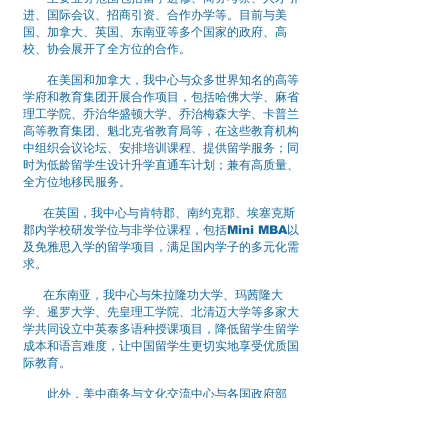
进、国际会议、招商引资、合作办学等。目前与美
国、加拿大、英国、东南亚等多个国家的政府、高
校、协会展开了全方位的合作。
在美国和加拿大，我中心与众多世界知名的高等
学府和教育集团开展合作项目，包括哈佛大学、麻省
理工学院、乔治华盛顿大学、乔治梅森大学、卡普兰
高等教育集团、魁北克省教育局等，在这些教育机构
中组织会议论坛、安排培训课程、提供留学服务；同
时为低龄留学生设计升学直通车计划；兼有高质量、
全方位地移民服务。
在英国，我中心与肯特郡、南约克郡、埃塞克斯
郡内学校研发学位与非学位课程，包括Mini MBA以
及免雅思入学的留学项目，满足国内学子的多元化需
求。
在东南亚，我中心与朱拉隆功大学、玛茜隆大
学、暹罗大学、先皇理工学院、北清迈大学等多家大
学共同设立中英泰多语种授课项目，降低留学生留学
成本和语言难度，让中国留学生更切实地享受优质国
际教育。
此外，美中商务与文化交流中心与各国政府部
门、大型企业、民间机构、行业协会等建立了广泛而
深入的合作关系，为培训考察、合作交流等提供了坚
实的基础、广泛的信息来源和丰富的人力资源。除此