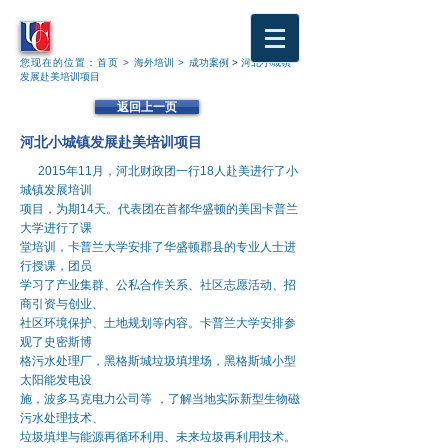
您现在的位置：
首页
>
海外培训
>
成功案例
>
河北小城镇
发展赴美培训项目
返回上一页
河北小城镇发展赴美培训项目
2015
年
11
月，河北财政团一行
18
人赴美进行了小
城镇发展培训
项目，为期
14
天。代表团在首都华盛顿的美国卡普兰
大学进行了课
堂培训，卡普兰大学安排了华盛顿郡县的专业人士进
行授课，团员
学习了产业集群、公私合作关系、社区志愿活动、招
商引资与创业、
社区环境保护、土地规划等内容。卡普兰大学安排参
观了史密斯博
格污水处理厂，黑格斯城垃圾填埋场，黑格斯城小型
太阳能发电设
施，波多马克电力公司等 ，了解当地实际新型生物磁
污水处理技术、
垃圾填埋与能源再循环利用、未来垃圾再利用技术。