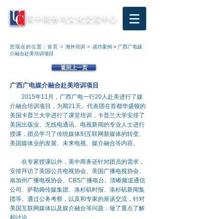
美中商务与文化交流中心
您现在的位置：
首页
>
海外培训
>
成功案例
>
广西广电媒
介融合赴美培训项目
返回上一页
广西广电媒介融合赴美培训项目
2015
年
11
月，广西广电一行
20
人赴美进行了媒
介融合培训项目，为期
21
天。代表团在首都华盛顿的
美国卡普兰大学进行了课堂培训，卡普兰大学安排了
美国出版业、无线电通讯、电视新闻的专业人士进行
授课，团员学习了传统媒体到互联网新媒体的转变、
美国媒体业的发展、未来电视、媒介融合等内容。
在专家授课以外，美中商务还针对团员的需求，
安排拜访了美国公共电视协会、美国广播电视协会、
南加州广播电视协会、
CBS
广播电台、清晰频道通信
公司、萨勒姆传媒集团、洛杉矶时报、洛杉矶新闻集
团等。通过公务考察，以及和专家的座谈交流，针对
美国互联网媒体以及媒介融合等问题，做了重点了解
和讨论。